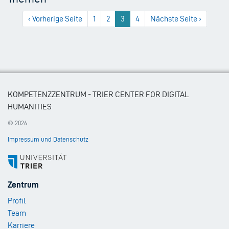
Vorherige
‹ Vorherige Seite
1
2
3
4
Nächste
Nächste Seite ›
Seite
Seite
KOMPETENZZENTRUM - TRIER CENTER FOR DIGITAL
HUMANITIES
© 2026
Impressum und Datenschutz
Footer
Zentrum
Menu
Profil
1
Team
Karriere