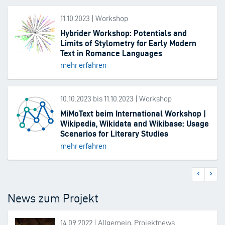
11.10.2023 | Workshop
Hybrider Workshop: Potentials and
Limits of Stylometry for Early Modern
Text in Romance Languages
mehr erfahren
10.10.2023 bis 11.10.2023 | Workshop
MiMoText beim International Workshop |
Wikipedia, Wikidata and Wikibase: Usage
Scenarios for Literary Studies
mehr erfahren
Vorherige
Nächs
Seitennummerierung
Seite
Seite
News zum Projekt
14.09.2022 | Allgemein, Projektnews