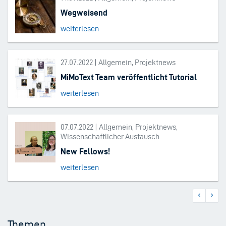
Wegweisend
weiterlesen
27.07.2022 | Allgemein, Projektnews
MiMoText Team veröffentlicht Tutorial
weiterlesen
07.07.2022 | Allgemein, Projektnews,
Wissenschaftlicher Austausch
New Fellows!
weiterlesen
Vorherige
Nächs
Seitennummerierung
Seite
Seite
Themen