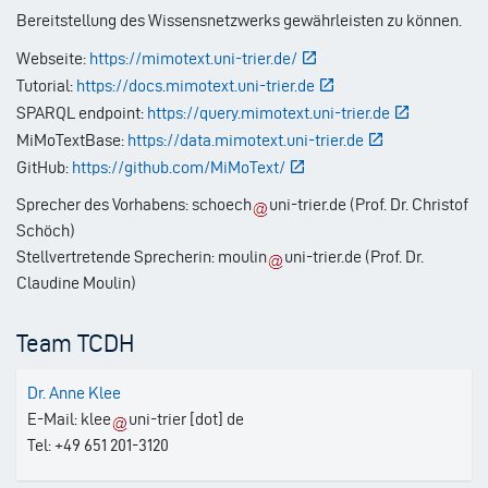
Bereitstellung des Wissensnetzwerks gewährleisten zu können.
Webseite:
https://mimotext.uni-trier.de/
Tutorial:
https://docs.mimotext.uni-trier.de
SPARQL endpoint:
https://query.mimotext.uni-trier.de
MiMoTextBase:
https://data.mimotext.uni-trier.de
GitHub:
https://github.com/MiMoText/
Sprecher des Vorhabens:
schoech
uni-trier.de
(Prof. Dr. Christof
Schöch)
Stellvertretende Sprecherin:
moulin
uni-trier.de
(Prof. Dr.
Claudine Moulin)
Team TCDH
Dr. Anne Klee
E-Mail:
klee
uni-trier
[dot]
de
Tel: +49 651 201-3120