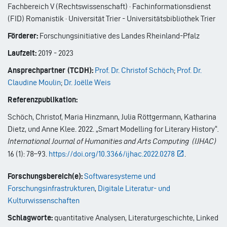
Fachbereich V (Rechtswissenschaft) · Fachinformationsdienst
(FID) Romanistik · Universität Trier - Universitätsbibliothek Trier
Förderer:
Forschungsinitiative des Landes Rheinland-Pfalz
Laufzeit:
2019
-
2023
Ansprechpartner (TCDH):
Prof. Dr. Christof Schöch
;
Prof. Dr.
Claudine Moulin
;
Dr. Joëlle Weis
Referenzpublikation:
Schöch, Christof, Maria Hinzmann, Julia Röttgermann, Katharina
Dietz, und Anne Klee. 2022. „Smart Modelling for Literary History“
.
International Journal of Humanities and Arts Computing (IJHAC)
16 (1): 78–93.
https://doi.org/10.3366/ijhac.2022.0278
.
Forschungsbereich(e):
Softwaresysteme und
Forschungsinfrastrukturen
,
Digitale Literatur- und
Kulturwissenschaften
Schlagworte:
quantitative Analysen, Literaturgeschichte, Linked