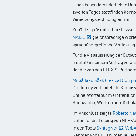
Einen besonders feierlichen Ra
zweiten Tages stattfinden konnte
Vernetzungstechnologien vor.
Zunächst präsentierten sie zwei 
NAISC
gleichsprachige Wörte
sprachübergreifende Verlinkung 
Für die Visualisierung der Outp
Institut) in seinem Vortrag vera
der die von den ELEXIS-Partner
Miloš Jakubíček (Lexical Compu
Dictionary verbindet ein Korpu
Online-Wörterbuchveröffentlic
Stichwörter, Wortformen, Kollo
Im Anschluss zeigte
Roberto Nav
Daten für die Lösung von NLP-A
in den Tools
SyntagNet
,
VerbA
Rahmen von ELEXIS manuell erst