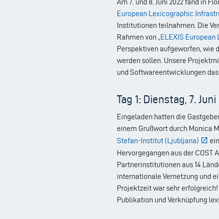
Am 7. und 8. Juni 2022 fand in Fl
European Lexicographic Infrastr
Institutionen teilnahmen. Die Ve
Rahmen von
„ELEXIS
European L
Perspektiven aufgeworfen, wie d
werden sollen. Unsere Projektmi
und Softwareentwicklungen das
Tag 1: Dienstag, 7. Juni
Eingeladen hatten die Gastgeber 
einem Grußwort durch Monica Mo
Stefan-Institut (Ljubljana)
ein
Hervorgegangen aus der COST Ac
Partnerinstitutionen aus 14 Länd
internationale Vernetzung und e
Projektzeit war sehr erfolgreich
Publikation und Verknüpfung le