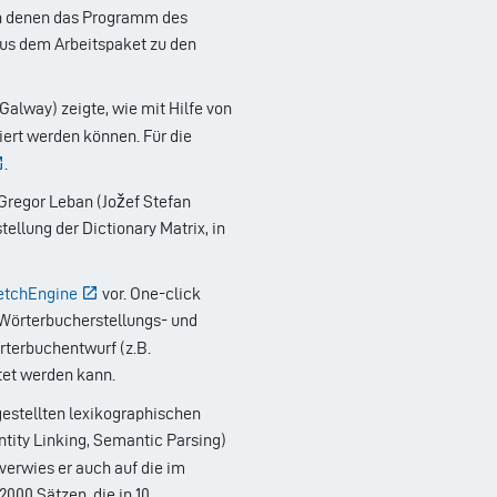
in denen das Programm des
 aus dem Arbeitspaket zu den
Galway) zeigte, wie mit Hilfe von
ert werden können. Für die
.
 Gregor Leban (Jožef Stefan
ellung der Dictionary Matrix, in
etchEngine
vor. One-click
Wörterbucherstellungs- und
rterbuchentwurf (z.B.
tet werden kann.
gestellten lexikographischen
tity Linking, Semantic Parsing)
rwies er auch auf die im
00 Sätzen, die in 10