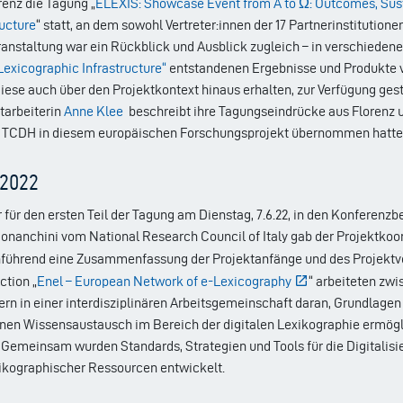
orenz die Tagung „
ELEXIS: Showcase Event from A to Ω: Outcomes, Sustai
ucture
“ statt, an dem sowohl Vertreter:innen der 17 Partnerinstitution
ranstaltung war ein Rückblick und Ausblick zugleich ­­­– in verschiede
exicographic Infrastructure
“
entstandenen Ergebnisse und Produkte 
iese auch über den Projektkontext hinaus erhalten, zur Verfügung gest
tarbeiterin
Anne Klee
beschreibt ihre Tagungseindrücke aus Florenz 
 TCDH in diesem europäischen Forschungsprojekt übernommen hatte
 2022
für den ersten Teil der Tagung am Dienstag, 7.6.22, in den Konferenz
nanchini vom National Research Council of Italy gab der Projektko
führend eine Zusammenfassung der Projektanfänge und des Projektve
tion „
Enel – European Network of e-Lexicography
“ arbeiteten zwi
ern in einer interdisziplinären Arbeitsgemeinschaft daran, Grundlagen 
inen Wissensaustausch im Bereich der digitalen Lexikographie ermögli
! Gemeinsam wurden Standards, Strategien und Tools für die Digitalisie
xikographischer Ressourcen entwickelt.