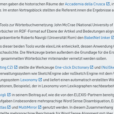
hmen gaben die historischen Räume der
Accademia della Crusca
, 
. Im ersten Vortragsblock stellten die Referent:innen die Ergebnisse
Tools zur Wörterbuchvernetzung: John McCrae (National University of 
rbücher im RDF-Format auf Ebene der Artikel und Bedeutungen aligni
präsentierte Roberto Navigli (Universität Rom) den
BabelNet linker
uts dieser beiden Tools wurde elexiLink entwickelt, dessen Anwendung
nschaulichte. Die Werkzeuge bieten außerdem die Grundlage für die Erst
n gesammelten Wörterbücher miteinander vernetzt werden sollen.
ting CZ)
stellte die Werkzeuge
One-click Dictionary
und
(No)Sk
sverwaltungssystem wie SketchEngine oder noSketch Engine mit dem 
hungssystem
Lexonomy
und liefert einen automatisch erstellten Wö
kationen, Beispiele), der in Lexonomy vom Lexikographen nachbearbei
igli
in seinem Beitrag auf, wie die von den ELEXIS-Partnern bereit
ufgaben (insbesondere mehrsprachige Word Sense Disambiguation, En
tlas
und
MultiMirror
genutzt werden. In diesem Zusammenhang ve
ellte mehrsprachige Benchmark für Word Sense Alignment mit über 20