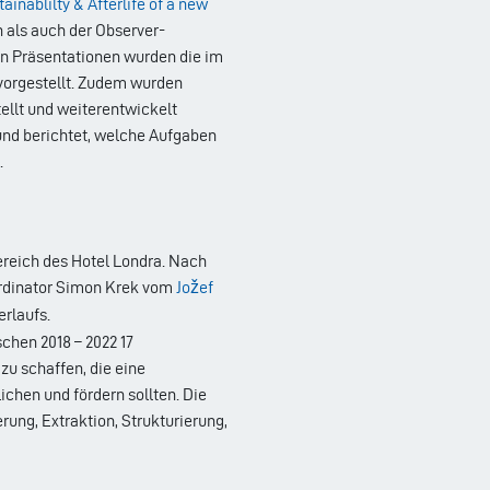
nablilty & Afterlife of a new
en als auch der Observer-
nen Präsentationen wurden die im
vorgestellt. Zudem wurden
ellt und weiterentwickelt
und berichtet, welche Aufgaben
.
bereich des Hotel Londra. Nach
ordinator Simon Krek vom
Jožef
rlaufs.
schen 2018 – 2022 17
zu schaffen, die eine
chen und fördern sollten. Die
rung, Extraktion, Strukturierung,