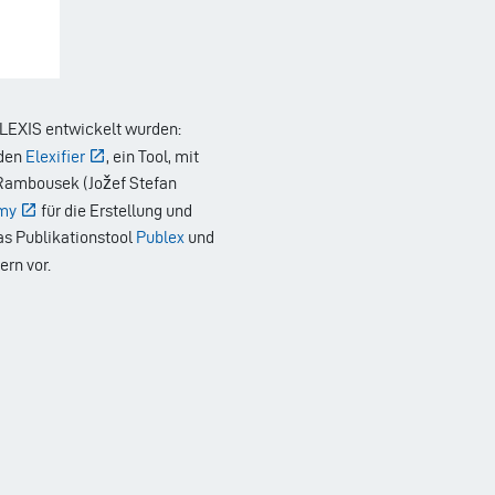
ELEXIS entwickelt wurden:
 den
Elexifier
, ein Tool, mit
Rambousek (Jožef Stefan
my
für die Erstellung und
 Publikationstool
Publex
und
rn vor.