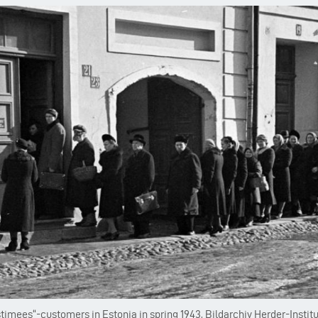
imees“-customers in Estonia in spring 1943, Bildarchiv Herder-Institut