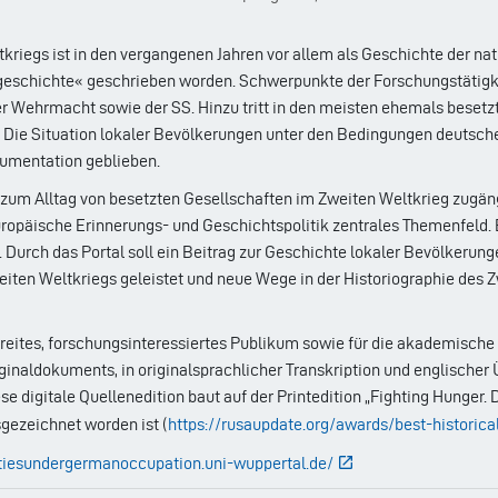
kriegs ist in den vergangenen Jahren vor allem als Geschichte der na
rgeschichte« geschrieben worden. Schwerpunkte der Forschungstätigk
r Wehrmacht sowie der SS. Hinzu tritt in den meisten ehemals besetz
. Die Situation lokaler Bevölkerungen unter den Bedingungen deutsc
kumentation geblieben.
zum Alltag von besetzten Gesellschaften im Zweiten Weltkrieg zugäng
europäische Erinnerungs- und Geschichtspolitik zentrales Themenfeld.
urch das Portal soll ein Beitrag zur Geschichte lokaler Bevölkerung
ten Weltkriegs geleistet und neue Wege in der Historiographie des Z
n breites, forschungsinteressiertes Publikum sowie für die akademische
inaldokuments, in originalsprachlicher Transkription und englischer Ü
ese digitale Quellenedition baut auf der Printedition „Fighting Hunger. 
sgezeichnet worden ist (
https://rusaupdate.org/awards/best-historica
etiesundergermanoccupation.uni-wuppertal.de/