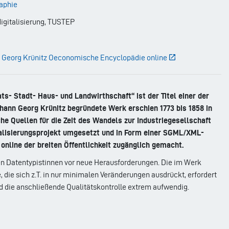
raphie
igitalisierung, TUSTEP
 Georg Krünitz Oeconomische Encyclopädie online
- Stadt- Haus- und Landwirthschaft“ ist der Titel einer der
ann Georg Krünitz begründete Werk erschien 1773 bis 1858 in
he Quellen für die Zeit des Wandels zur Industriegesellschaft
gitalisierungsprojekt umgesetzt und in Form einer SGML/XML-
online der breiten Öffentlichkeit zugänglich gemacht.
hen Datentypistinnen vor neue Herausforderungen. Die im Werk
die sich z.T. in nur minimalen Veränderungen ausdrückt, erfordert
d die anschließende Qualitätskontrolle extrem aufwendig.