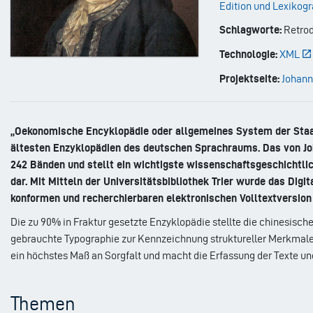
Edition und Lexikog
Schlagworte:
Retrod
Technologie:
XML
Projektseite:
Johann
„Oekonomische Encyklopädie oder allgemeines System der Staats
ältesten Enzyklopädien des deutschen Sprachraums. Das von Joh
242 Bänden und stellt ein wichtigste wissenschaftsgeschichtlic
dar. Mit Mitteln der Universitätsbibliothek Trier wurde das Di
konformen und recherchierbaren elektronischen Volltextversion 
Die zu 90% in Fraktur gesetzte Enzyklopädie stellte die chinesisc
gebrauchte Typographie zur Kennzeichnung struktureller Merkmale, 
ein höchstes Maß an Sorgfalt und macht die Erfassung der Texte un
Themen