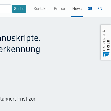
Kontakt
Presse
News
DE
EN
Mininavigation
nuskripte.
rerkennung
längert Frist zur