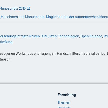
 Manuscripts 2015
Maschinen und Manuskripte. Möglichkeiten der automatischen Manu
orschungsinfrastrukturen
,
XML/Web-Technologien
,
Open Science
,
Wi
hließung
tbezogenen Workshops und Tagungen, Handschriften, medieval period
stausch
Footer
Forschung
Menu
Themen
2