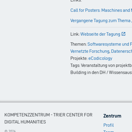
Call for Posters: Maschines and
Vergangene Tagung zum Thema „
Link:
Webseite der Tagung
Themen:
Softwaresysteme und F
Vernetzte Forschung
,
Datenersc
Projekte:
eCodicology
Tags: Veranstaltung von projek
Building in den DH / Wissensau
Footer
KOMPETENZZENTRUM - TRIER CENTER FOR
Zentrum
Menu
DIGITAL HUMANITIES
Profil
1
© 2026