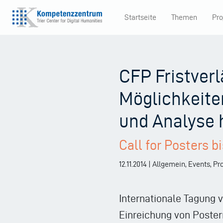
Direkt
Startseite
Themen
Pro
zum
Main
Inhalt
navigation
CFP Fristver
Möglichkeit
und Analyse 
Call for Posters b
12.11.2014 | Allgemein, Events, P
Internationale Tagung v
Einreichung von Poster