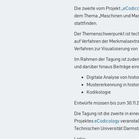
Die zweite vom Projekt
„eCodic
dem Thema „Maschinen und Manu
stattfinden.
Der Themenschwerpunkt ist tec
auf Verfahren der Merkmalsextra
Verfahren zur Visualisierung vo
Im Rahmen der Tagung ist zudem
und darüber hinaus Beiträge ein
Digitale Analyse von his
Mustererkennung in hist
Kodikologie
Entwürfe müssen bis zum 30.11.
Die Tagung ist die zweite in ei
Projektes
eCodicology
veranstal
Technischen Universität Darmstad
Links: