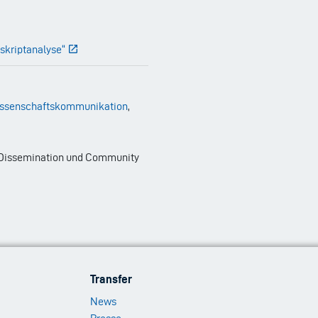
skriptanalyse“
ssenschaftskommunikation
,
, Dissemination und Community
Footer
Transfer
Menu
News
3