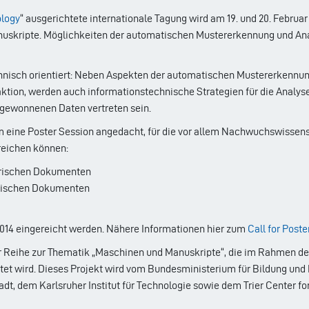
ology
“ ausgerichtete internationale Tagung wird am 19. und 20. Februar
skripte. Möglichkeiten der automatischen Mustererkennung und Ana
hnisch orientiert: Neben Aspekten der automatischen Mustererkenn
ktion, werden auch informationstechnische Strategien für die Analyse
n gewonnenen Daten vertreten sein.
 eine Poster Session angedacht, für die vor allem Nachwuchswissen
reichen können:
torischen Dokumenten
orischen Dokumenten
2014 eingereicht werden. Nähere Informationen hier zum
Call for Poste
ner Reihe zur Thematik „Maschinen und Manuskripte“, die im Rahmen d
tet wird. Dieses Projekt wird vom Bundesministerium für Bildung und
t, dem Karlsruher Institut für Technologie sowie dem Trier Center for 