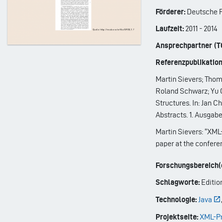
Förderer:
Deutsche F
Laufzeit:
2011
-
2014
Ansprechpartner (T
Referenzpublikation
Martin Sievers; Thom
Roland Schwarz; Yu 
Structures. In: Jan C
Abstracts. 1. Ausgab
Martin Sievers: “XML-
paper at the confere
Forschungsbereich(e
Schlagworte:
Editio
Technologie:
Java
Projektseite:
XML-Pr