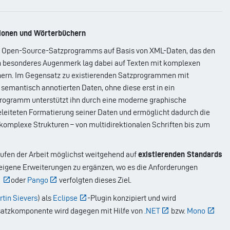
tionen und Wörterbüchern
gen Open-Source-Satzprogramms auf Basis von XML-Daten, das den
n besonderes Augenmerk lag dabei auf Texten mit komplexen
chern. Im Gegensatz zu existierenden Satzprogrammen mit
 semantisch annotierten Daten, ohne diese erst in ein
ogramm unterstützt ihn durch eine moderne graphische
geleiteten Formatierung seiner Daten und ermöglicht dadurch die
 komplexe Strukturen – von multidirektionalen Schriften bis zum
Stufen der Arbeit möglichst weitgehend auf
existierenden Standards
 eigene Erweiterungen zu ergänzen, wo es die Anforderungen
o
oder
Pango
verfolgten dieses Ziel.
tin Sievers
) als
Eclipse
-Plugin konzipiert und wird
satzkomponente wird dagegen mit Hilfe von
.NET
bzw.
Mono