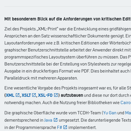
Mit besonderem Blick auf die Anforderungen von kritischen Edi
Ziel des Projekts „XML-Print“ war die Entwicklung eines gridfähi
Ansprüchen an den Satz wissenschaftlicher Dokumente genügt. Ei
Layoutanforderungen wie z.B. kritischen Editionen oder Wörterbü
graphischer Benutzerschnittstelle arbeitet der Anwender direkt mit
programmspezifisches Layoutsystem überführen zu müssen. Das Pr
Benutzerschnittstelle bei der Erstellung von Stylesheets zur regel
Ausgabe in ein druckfertiges Format wie PDF. Dies beinhaltet auch
Paralleldruck mit mehreren Apparaten.
Eine wesentliche Vorgabe des Projekts insgesamt war es, für alle 
(
XML
,
XSLT
,
XSL-FO
) aufzubauen
und diese nur dort durch
notwendig machen. Auch die Nutzung freier Bibliotheken wie
Cair
Die graphische Oberfläche wurde vom TCDH-Team (
Yu Gan
und
Mar
dementsprechend in
Java
umgesetzt. Die darunterliegende Text
in der Programmiersprache
F#
implementiert.