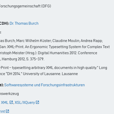
orschungsgemeinschaft (DFG)
CDH):
Dr. Thomas Burch
:
as Burch; Marc Wilhelm Küster; Claudine Moulin; Andrea Rapp;
Gan: XML-Print. An Ergonomic Typesetting System for Complex Text
hristoph Meister (Hrsg.): Digital Humanities 2012. Conference
e, Hamburg 2012, S. 375–379.
Print – typesetting arbitrary XML documents in high quality.” Long
nce “DH 2014.” University of Lausanne. Lausanne
):
Softwaresysteme und Forschungsinfrastrukturen
nswerkzeug
,
XML
,
XSL/XQuery
int