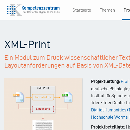
Direkt
Startseite
Themen
Pro
zum
Main
Inhalt
navigation
XML-Print
Ein Modul zum Druck wissenschaftlicher Tex
Layoutanforderungen auf Basis von XML-Dat
Projektleitung:
Prof.
deutsche Philologie)
Institut für Sprach- 
Trier - Trier Center 
Digital Humanities 
Hochschule Worms
Projektbeteiligte:
Ho