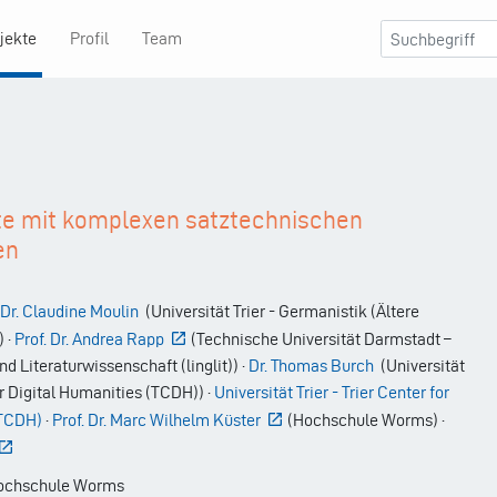
jekte
Profil
Team
te mit komplexen satztechnischen
en
 Dr. Claudine Moulin
(
Universität Trier - Germanistik (Ältere
)
·
Prof. Dr. Andrea Rapp
(
Technische Universität Darmstadt –
und Literaturwissenschaft (linglit)
)
·
Dr. Thomas Burch
(
Universität
for Digital Humanities (TCDH)
)
·
Universität Trier - Trier Center for
(TCDH)
·
Prof. Dr. Marc Wilhelm Küster
(
Hochschule Worms
)
·
chschule Worms