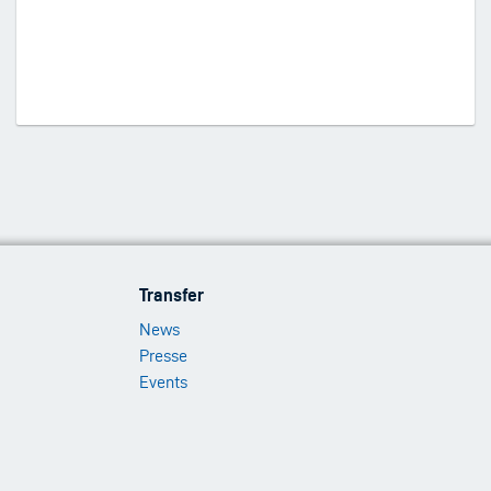
Footer
Transfer
Menu
News
3
Presse
Events