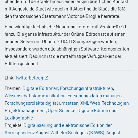
über den Tod de Staëls hinaus einen engen brieflichen Kontakt
mit Auguste de Staël wie auch mit Albertine de Staël, die 1816
den französischen Staatsmann Victor de Broglie heiratete.
Eine wichtige technische Neuerung kommt mit Version-07-21
hinzu: Die ganze Infrastruktur der Online-Edition ist auf einen
neunen Server mit Ubuntu 20.04 LTS umgezogen worden,
insbesondere wurden alle abhängigen Software-Komponenten
aktualisiert. Dadurch ist die mittelfristige Verfügbarkeit der
Edition gesichert.
Link:
Twitterbeitrag
Themen:
Digitale Editionen
,
Forschungsinfrastrukturen
,
Wissenschaftskommunikation
,
Forschungsdaten managen
,
Forschungsprojekte digital umsetzen
,
XML/Web-Technologien
,
Projektmanagement
,
Open Science
,
Digitale Edition und
Lexikographie
Projekte:
Digitalisierung und elektronische Edition der
Korrespondenz August Wilhelm Schlegels (KAWS)
,
August