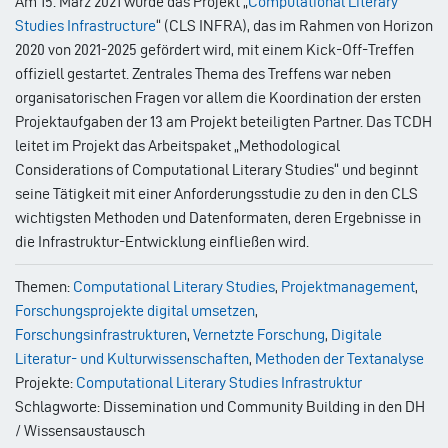
Am 15. März 2021 wurde das Projekt „
Computational Literary
Studies Infrastructure
“ (CLS INFRA), das im Rahmen von Horizon
2020 von 2021-2025 gefördert wird, mit einem Kick-Off-Treffen
offiziell gestartet. Zentrales Thema des Treffens war neben
organisatorischen Fragen vor allem die Koordination der ersten
Projektaufgaben der 13 am Projekt beteiligten Partner. Das TCDH
leitet im Projekt das Arbeitspaket „Methodological
Considerations of Computational Literary Studies“ und beginnt
seine Tätigkeit mit einer Anforderungsstudie zu den in den CLS
wichtigsten Methoden und Datenformaten, deren Ergebnisse in
die Infrastruktur-Entwicklung einfließen wird.
Themen:
Computational Literary Studies
,
Projektmanagement
,
Forschungsprojekte digital umsetzen
,
Forschungsinfrastrukturen
,
Vernetzte Forschung
,
Digitale
Literatur- und Kulturwissenschaften
,
Methoden der Textanalyse
Projekte:
Computational Literary Studies Infrastruktur
Schlagworte: Dissemination und Community Building in den DH
/ Wissensaustausch