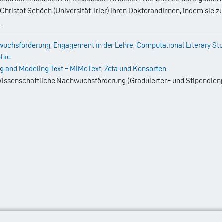
Christof Schöch (Universität Trier) ihren DoktorandInnen, indem s
.
uchsförderung
,
Engagement in der Lehre
,
Computational Literary St
phie
g and Modeling Text – MiMoText
,
Zeta und Konsorten.
Wissenschaftliche Nachwuchsförderung (Graduierten- und Stipendi