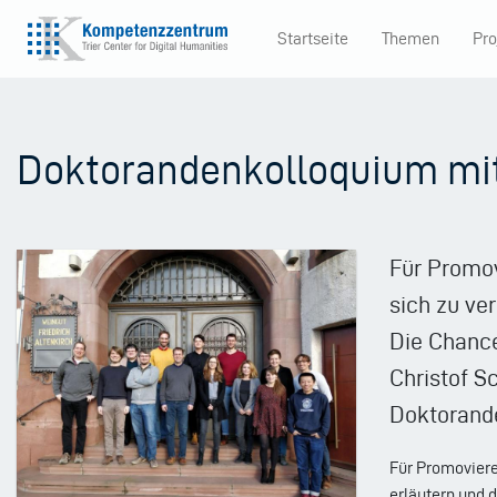
Direkt
Startseite
Themen
Pro
zum
Main
Inhalt
navigation
Doktorandenkolloquium mi
Für Promov
sich zu ve
Die Chance
Christof S
Doktorand
Für Promoviere
erläutern und d