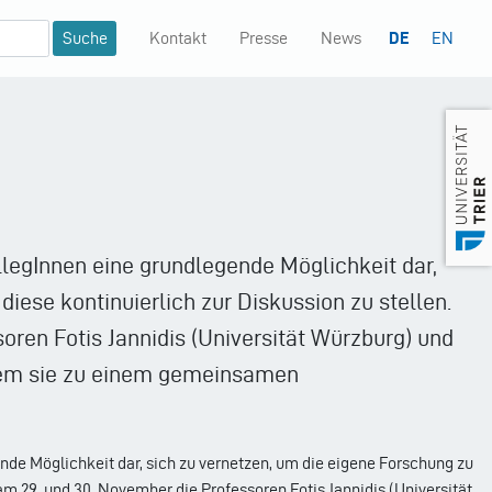
Kontakt
Presse
News
DE
EN
Mininavigation
legInnen eine grundlegende Möglichkeit dar,
diese kontinuierlich zur Diskussion zu stellen.
ren Fotis Jannidis (Universität Würzburg) und
indem sie zu einem gemeinsamen
de Möglichkeit dar, sich zu vernetzen, um die eigene Forschung zu
am 29. und 30. November die Professoren Fotis Jannidis (Universität