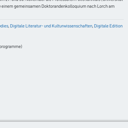
ie zu einem gemeinsamen Doktorandenkolloquium nach Lorch am
udies
,
Digitale Literatur- und Kulturwissenschaften
,
Digitale Edition
enprogramme)