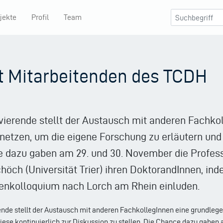
jekte
Profil
Team
t Mitarbeitenden des TCDH
ierende stellt der Austausch mit anderen Fachkol
rnetzen, um die eigene Forschung zu erläutern und 
 dazu gaben am 29. und 30. November die Professo
chöch (Universität Trier) ihren DoktorandInnen, 
enkolloquium nach Lorch am Rhein einluden.
nde stellt der Austausch mit anderen FachkollegInnen eine grundlegen
iese kontinuierlich zur Diskussion zu stellen. Die Chance dazu gaben 