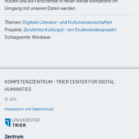
nutzen und als Forschende in neuer Weise kompetent im
Umgang mit unseren Daten werden.
Themen:
Digitale Literatur- und Kulturwissenschaften
Projekte:
Zerstörtes Kulturgut – ein Studierendenprojekt
Schlagworte: Wikibase
KOMPETENZZENTRUM - TRIER CENTER FOR DIGITAL
HUMANITIES
© 2026
Impressum und Datenschutz
Footer
Zentrum