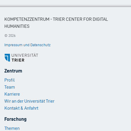
KOMPETENZZENTRUM - TRIER CENTER FOR DIGITAL
HUMANITIES
© 2026
Impressum und Datenschutz
Footer
Zentrum
Menu
Profil
1
Team
Karriere
Wir an der Universität Trier
Kontakt & Anfahrt
Footer
Forschung
Menu
Themen
2