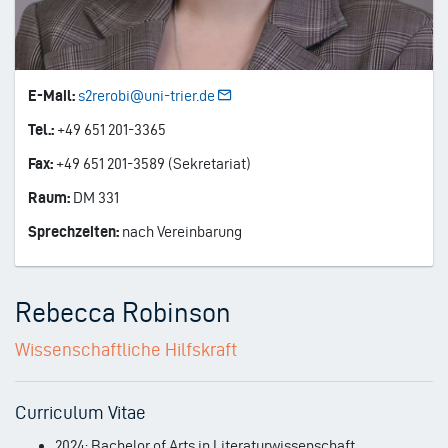
E-Mail:
s2rerobi@uni-trier.de
Tel.:
+49 651 201-3365
Fax:
+49 651 201-3589 (Sekretariat)
Raum:
DM 331
Sprechzeiten:
nach Vereinbarung
Rebecca Robinson
Wissenschaftliche Hilfskraft
Curriculum Vitae
2024: Bachelor of Arts in Literaturwissenschaft