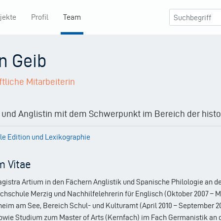
jekte
Profil
Team
n Geib
liche Mitarbeiterin
 und Anglistin mit dem Schwerpunkt im Bereich der hist
ale Edition und Lexikographie
m Vitae
istra Artium in den Fächern Anglistik und Spanische Philologie an der
ochschule Merzig und Nachhilfelehrerin für Englisch (Oktober 2007 – M
im am See, Bereich Schul- und Kulturamt (April 2010 – September 20
sowie Studium zum Master of Arts (Kernfach) im Fach Germanistik an d