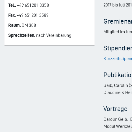
2017 bis Juli 2
Tel.:
+49 651 201-3358
Fax:
+49 651 201-3589
Gremienar
Raum:
DM 308
Mitglied im Jun
Sprechzeiten:
nach Vereinbarung
Stipendie
Kurzzeitstipen
Publikati
Geib, Carolin (
Claudine & Hen
Vorträge
Carolin Geib. 
Modul Werkzeug