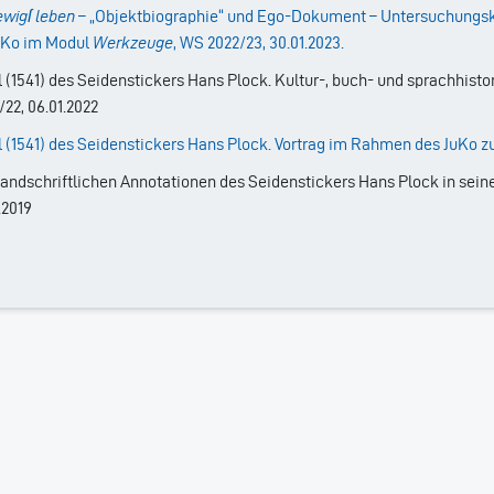
ewigſ leben
–
„Objektbiographie“ und Ego-Dokument – Untersuchungskon
uKo im Modul
Werkzeuge
, WS 2022/23, 30.01.2023.
l (1541) des Seidenstickers Hans Plock. Kultur-, buch- und sprachhis
22, 06.01.2022
l (1541) des Seidenstickers Hans Plock. Vortrag im Rahmen des JuKo zu
handschriftlichen Annotationen des Seidenstickers Hans Plock in sei
.2019