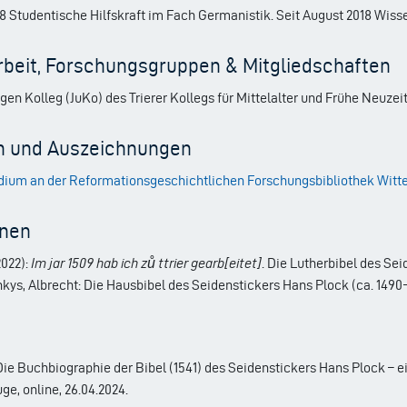
018 Studentische Hilfskraft im Fach Germanistik. Seit August 2018 Wiss
beit, Forschungsgruppen & Mitgliedschaften
gen Kolleg (JuKo) des Trierer Kollegs für Mittelalter und Frühe Neuzeit
n und Auszeichnungen
dium an der Reformationsgeschichtlichen Forschungsbibliothek Witt
onen
2022):
Im jar 1509 hab ich zů ttrier gearb[eitet]
. Die Lutherbibel des Sei
kys, Albrecht: Die Hausbibel des Seidenstickers Hans Plock (ca. 1490-
„Die Buchbiographie der Bibel (1541) des Seidenstickers Hans Plock – 
e, online, 26.04.2024.