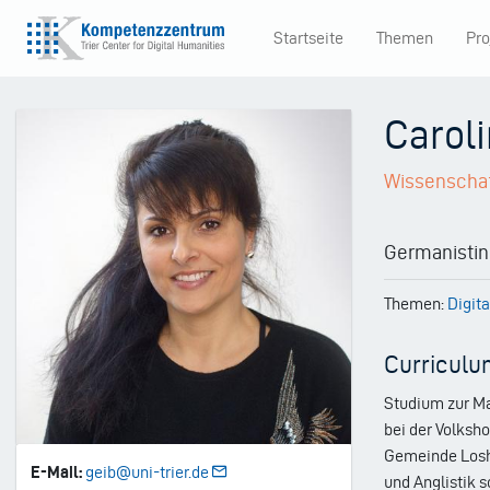
Direkt
Startseite
Themen
Pro
zum
Main
Inhalt
navigation
Caroli
Wissenschaft
Germanistin
Themen:
Digit
Curriculu
Studium zur Mag
bei der Volksh
Gemeinde Loshe
E-Mail:
geib@uni-trier.de
und Anglistik 