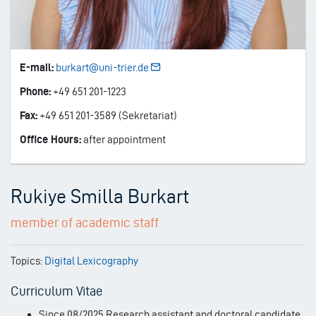
E-mail:
burkart@uni-trier.de
Phone:
+49 651 201-1223
Fax:
+49 651 201-3589 (Sekretariat)
Office Hours:
after appointment
Rukiye Smilla Burkart
member of academic staff
Topics:
Digital Lexicography
Curriculum Vitae
Since 08/2025 Research assistant and doctoral candidate