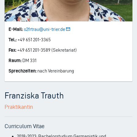
E-Mail:
s2frtrau@uni-trier.de
Tel.:
+49 651 201-3365
Fax:
+49 651 201-3589 (Sekretariat)
Raum:
DM 331
Sprechzeiten:
nach Vereinbarung
Franziska Trauth
Praktikantin
Curriculum Vitae
2018-2023: Bachelorstudium Germanistik und