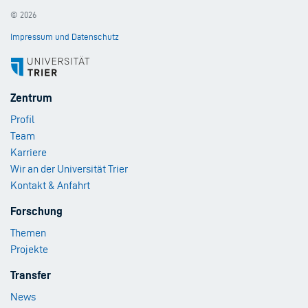
© 2026
Impressum und Datenschutz
Footer
Zentrum
Menu
Profil
1
Team
Karriere
Wir an der Universität Trier
Kontakt & Anfahrt
Footer
Forschung
Menu
Themen
2
Projekte
Footer
Transfer
Menu
News
3