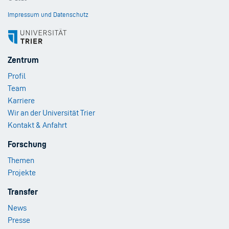
Impressum und Datenschutz
Footer
Zentrum
Menu
Profil
1
Team
Karriere
Wir an der Universität Trier
Kontakt & Anfahrt
Footer
Forschung
Menu
Themen
2
Projekte
Footer
Transfer
Menu
News
3
Presse